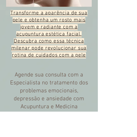
Transforme a aparência de sua
pele e obtenha um rosto mais
jovem e radiante com a
acupuntura estética facial.
Descubra como essa técnica
milenar pode revolucionar sua
rotina de cuidados com a pele
Agende sua consulta com a
Especialista no tratamento dos
problemas emocionais,
depressão e ansiedade com
Acupuntura e Medicina
Tradicional Chinesa.