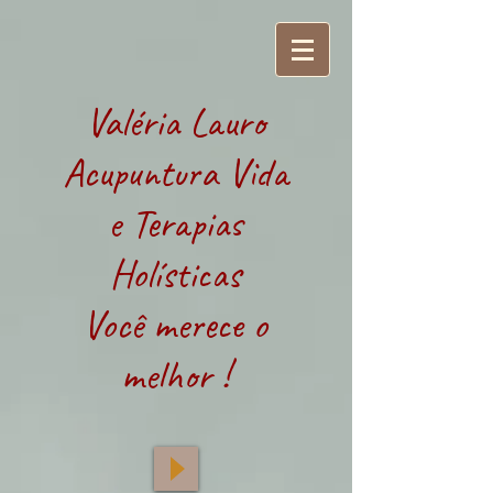
Valéria Lauro
Acupuntura Vida
e Terapias
Holísticas
Você merece o
melhor !