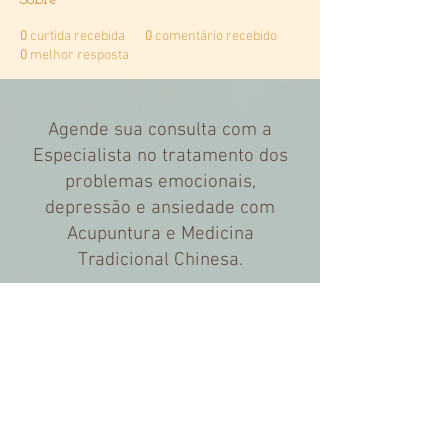
Sobre
0
curtida recebida
0
comentário recebido
0
melhor resposta
Agende sua consulta com a
Especialista no tratamento dos
problemas emocionais,
depressão e ansiedade com
Acupuntura e Medicina
Tradicional Chinesa.
"A fim de tornar a Acupuntura
completa e eficaz deve-se curar
primeiro o espírito (Shen)"
Nei Ching (Cap.:26)