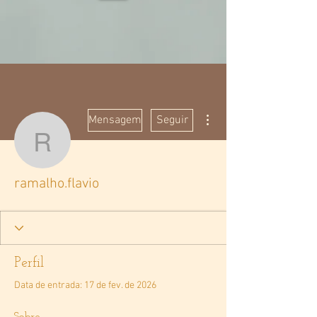
Mais ações
Mensagem
Seguir
ramalho.flavio
ramalho.flavio
Perfil
Data de entrada: 17 de fev. de 2026