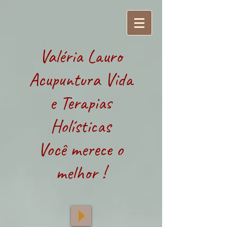
Valéria Lauro
Acupuntura Vida
e Terapias
Holísticas
Você merece o
melhor !