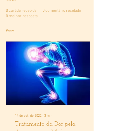
Sobre
0
curtida recebida
0
comentário recebido
0
melhor resposta
Posts
14 de set. de 2022
∙
3
min
Tratamento da Dor pela