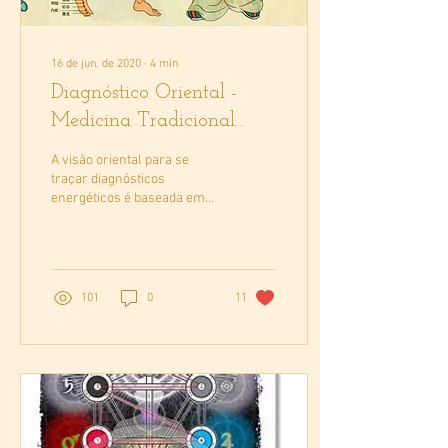
16 de jun. de 2020
∙
4
min
Diagnóstico Oriental -
Medicina Tradicional
Chinesa
A visão oriental para se
traçar diagnósticos
energéticos é baseada em
princípios e teorias
específicos de um
conhecimento milenar, da...
101
0
11