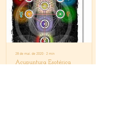
28 de mai. de 2020
∙
2
min
Acupuntura Esotérica
É uma técnica de Acupuntura
desenvolvida por Mikio
Sankey (California). Em 1999
publicou o primeiro livro
sobre o assunto: "Portal para
a...
654
6
10