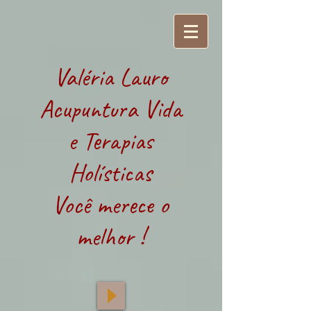
Valéria Lauro
Acupuntura Vida
e Terapias
Holísticas
Você merece o
melhor !