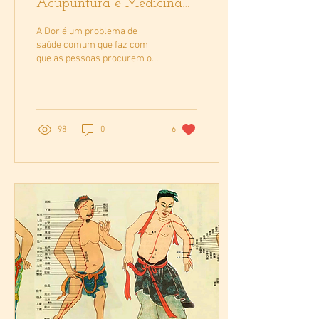
Acupuntura e Medicina
Tradicional Chinesa
A Dor é um problema de
saúde comum que faz com
que as pessoas procurem o
tratamento pela Acupuntura.
Escreverei neste breve
artigo...
98
0
6